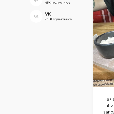
45K подписчиков
VK
22.5K подписчиков
На ч
заби
запо