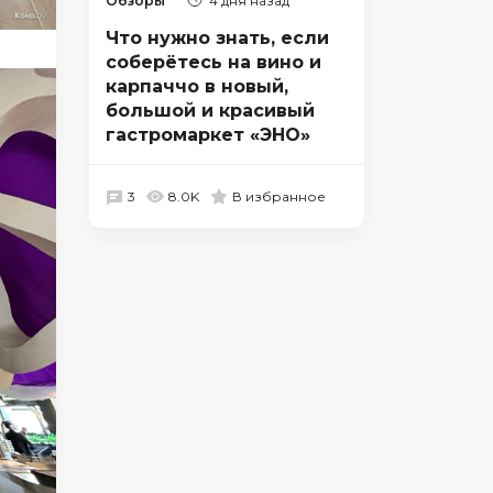
Обзоры
4 дня назад
Что нужно знать, если
соберётесь на вино и
карпаччо в новый,
большой и красивый
гастромаркет «ЭНО»
3
8.0K
В избранное