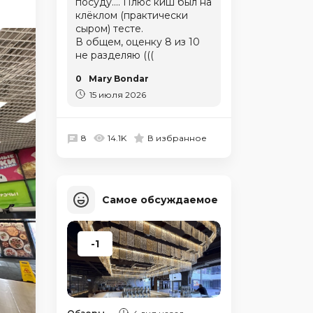
посуду.... Плюс киш был на
клёклом (практически
сыром) тесте.
В общем, оценку 8 из 10
не разделяю (((
0
Mary Bondar
15 июля 2026
8
14.1K
В избранное
Самое обсуждаемое
-1