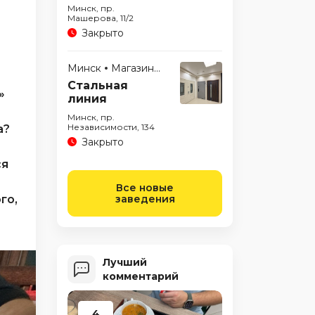
Минск, пр.
Машерова, 11/2
Закрыто
Минск
Магазины
Стальная
»
линия
Минск, пр.
Независимости, 134
а?
Закрыто
ся
Все новые
го,
заведения
Лучший
комментарий
4