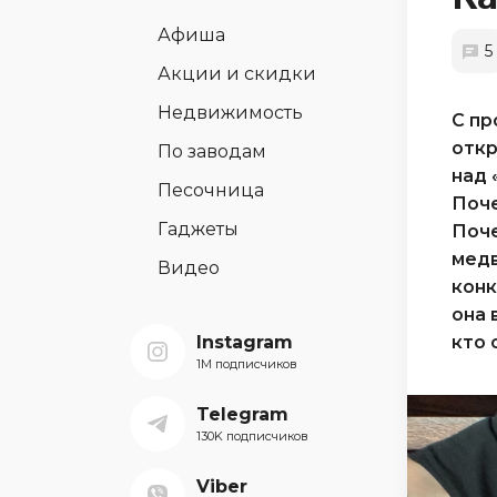
Афиша
5
Акции и скидки
Недвижимость
С пр
откр
По заводам
над 
Песочница
Поче
Гаджеты
Поче
медв
Видео
конк
она 
Instagram
кто 
1M подписчиков
Telegram
130K подписчиков
Viber