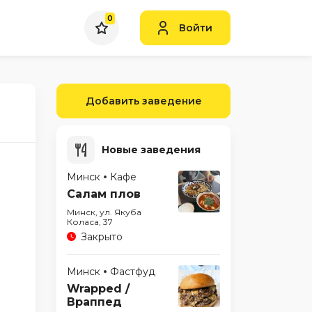
0
Войти
Добавить заведение
Новые заведения
Минск
Кафе
Салам плов
Минск, ул. Якуба
н
Коласа, 37
Закрыто
Минск
Фастфуд
Wrapped /
Враппед