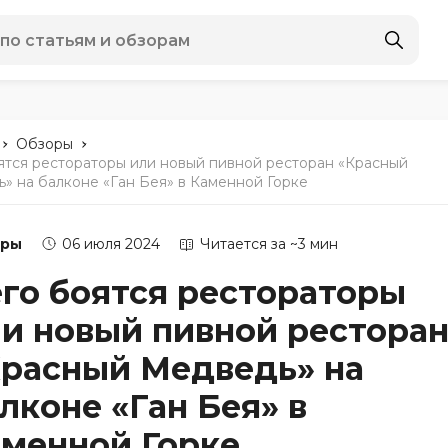
-
-
Обзоры
ятся рестораторы или новый пивной ресторан «Красный
» на балконе «Ган Бея» в Каменной Горке
оры
06 июля 2024
Читается за ~3 мин
го боятся рестораторы
и новый пивной рестора
расный Медведь» на
лконе «Ган Бея» в
менной Горке