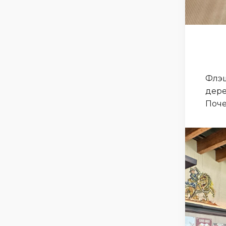
Флэш
дере
Поч