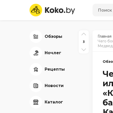
Обзоры
Главная
Чего бо
3
Медведь
Ночлег
Обз
Рецепты
Че
ил
Новости
«К
ба
Каталог
Ка