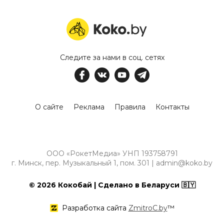
Следите за нами в соц. сетях
О сайте
Реклама
Правила
Контакты
ООО «РокетМедиа» УНП 193758791
г. Минск, пер. Музыкальный 1, пом. 301 | admin@koko.by
© 2026 Кокобай | Сделано в Беларуси 🇧🇾
Разработка сайта
ZmitroC.by
™