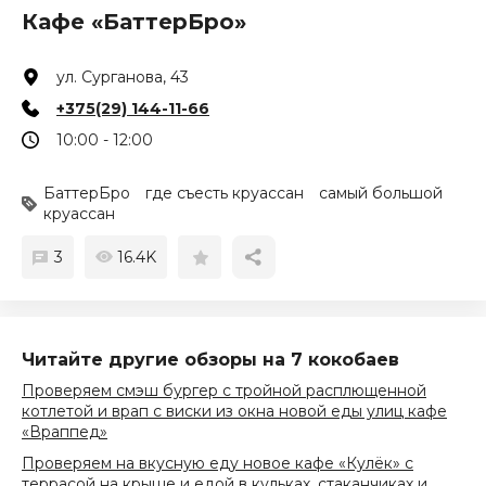
Кафе «БаттерБро»
ул. Сурганова, 43
+375(29) 144-11-66
10:00 - 12:00
БаттерБро
где съесть круассан
самый большой
круассан
3
16.4K
Читайте другие обзоры на 7 кокобаев
Проверяем смэш бургер с тройной расплющенной
котлетой и врап с виски из окна новой еды улиц кафе
«Враппед»
Проверяем на вкусную еду новое кафе «Кулёк» с
террасой на крыше и едой в кульках, стаканчиках и