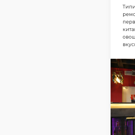
Типи
ремо
перв
кита
овощ
вкус