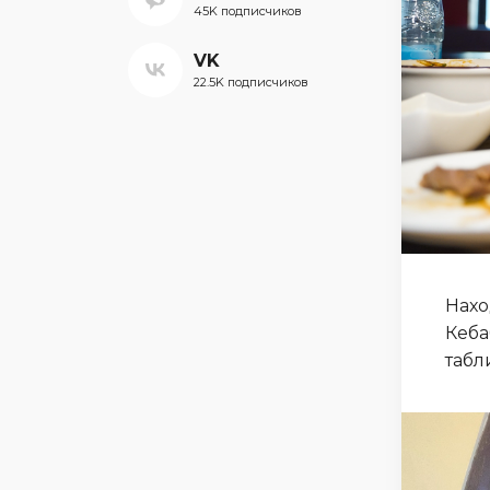
45K подписчиков
VK
22.5K подписчиков
Нахо
Кеба
табл