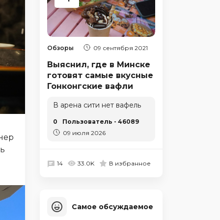
Обзоры
09 сентября 2021
Выяснил, где в Минске
готовят самые вкусные
Гонконгские вафли
В арена сити нет вафель
0
Пользователь - 46089
09 июля 2026
нер
шь
14
33.0K
В избранное
Самое обсуждаемое