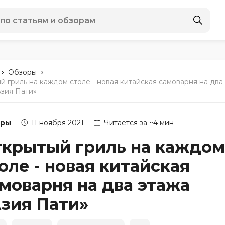
-
-
Обзоры
й гриль на каждом столе - новая китайская самоварня на два
Азия Пати»
оры
11 ноября 2021
Читается за ~4 мин
крытый гриль на каждом
оле - новая китайская
моварня на два этажа
зия Пати»