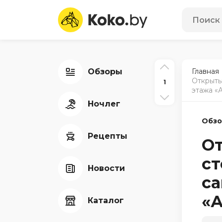
Обзоры
Главная
Открыты
1
этажа «
Ночлег
Обз
Рецепты
От
ст
Новости
са
«А
Каталог