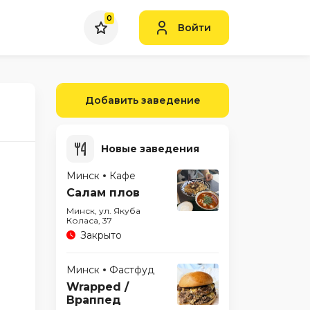
0
Войти
Добавить заведение
Новые заведения
Минск
Кафе
Салам плов
Минск, ул. Якуба
Коласа, 37
Закрыто
Минск
Фастфуд
Wrapped /
Враппед