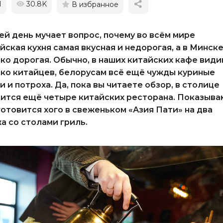
1
30.8K
В избранное
ей день мучает вопрос, почему во всём мире
йская кухня самая вкусная и недорогая, а в Минск
ко дорогая. Обычно, в наших китайских кафе вид
ко китайцев, белорусам всё ещё чужды куриные
и и потроха. Да, пока вы читаете обзор, в столице
ится ещё четыре китайских ресторана. Показыва
готовится хого в свеженьком «Азия Пати» на два
а со столами гриль.