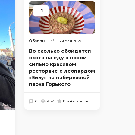
-1
Обзоры
16 июля 2026
Во сколько обойдется
охота на еду в новом
сильно красивом
ресторане с леопардом
«Зизу» на набережной
парка Горького
0
9.5K
В избранное