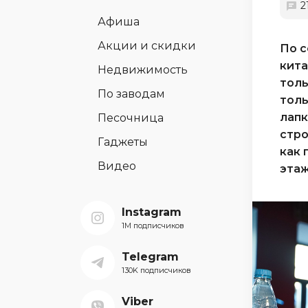
2
Афиша
Акции и скидки
По с
кита
Недвижимость
толь
По заводам
толь
лапк
Песочница
стро
Гаджеты
как 
Видео
этаж
Instagram
1M подписчиков
Telegram
130K подписчиков
Viber