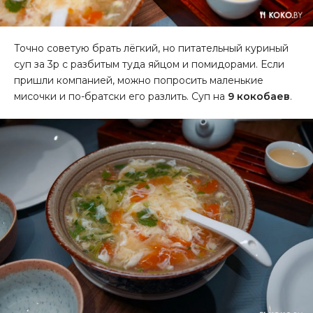
Точно советую брать лёгкий, но питательный куриный
суп за 3р с разбитым туда яйцом и помидорами. Если
пришли компанией, можно попросить маленькие
мисочки и по-братски его разлить. Суп на
9 кокобаев
.