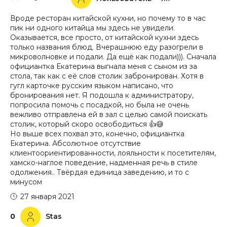
Вроде ресторан китайской кухни, но почему то в час
пик ни одного китайца мы здесь не увидели.
Оказывается, все просто, от китайской кухни здесь
только названия блюд. Вчерашнюю еду разогрели в
микроволновке и подали. Да ещё как подали))). Сначала
официантка Екатерина выгнала меня с сыном из за
стола, так как с её слов столик забронирован. Хотя в
гугл карточке русским языком написано, что
бронирования нет. Я подошла к администратору,
попросила помочь с посадкой, но была не очень
вежливо отправлена ей в зал с целью самой поискать
столик, который скоро освободиться 👍😅
Но выше всех похвал это, конечно, официантка
Екатерина. Абсолютное отсутствие
клиентоориентированности, лояльности к посетителям,
хамско-наглое поведение, надменная речь в стиле
одолжения.. Твёрдая единица заведению, и то с
минусом
27 января 2021
0
Stas