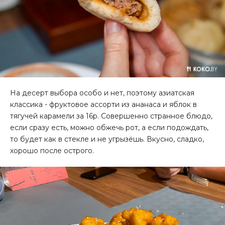
На десерт выбора особо и нет, поэтому азиатская
классика - фруктовое ассорти из ананаса и яблок в
тягучей карамели за 16р. Совершенно странное блюдо,
если сразу есть, можно обжечь рот, а если подождать,
то будет как в стекле и не угрызёшь. Вкусно, сладко,
хорошо после острого.