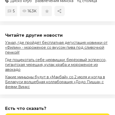
Диско клуб
развлечения минска
тц столица
5
16.3K
Читайте другие новости
Узнал, где пройдёт бесплатная дегустация новинки от
«Филин» - мороженое со вкусом пива под сливочной
пенкой!
Где пощекотать себе нервишки: берёзовый эспрессо,
гигантская черешня, кулак краба и мороженое из
авокадо
Какие миньоны будут в «Макбай» со 2 июля и когда в
Беларуси волшебная коллаборация «Додо Пицца» с
феями Винкс
Есть что сказать?