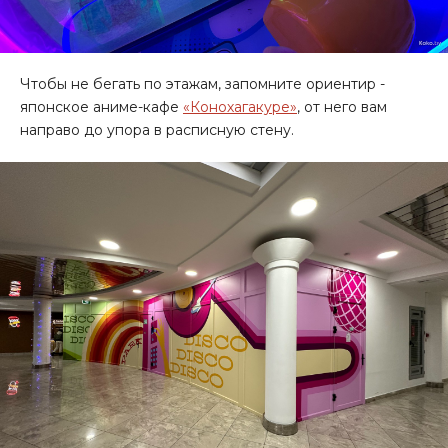
Чтобы не бегать по этажам, запомните ориентир -
японское аниме-кафе
«Конохагакуре»
, от него вам
направо до упора в расписную стену.