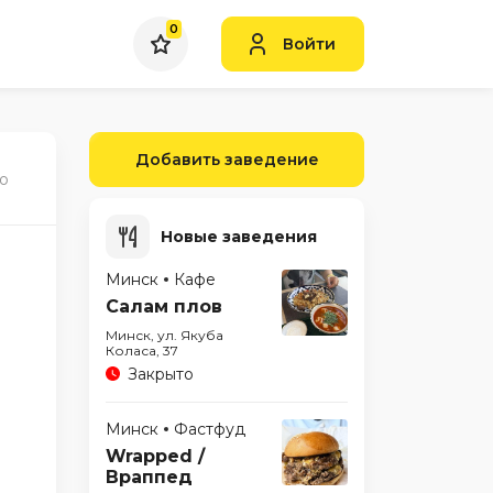
0
Войти
Добавить заведение
ую
Новые заведения
Минск
Кафе
Салам плов
Минск, ул. Якуба
Коласа, 37
Закрыто
Минск
Фастфуд
Wrapped /
Враппед