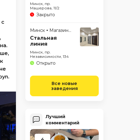
Минск, пр.
Машерова, 11/2
Закрыто
 с
Минск
Магазины
,
Стальная
линия
на.
Минск, пр.
ьше,
Независимости, 134
ак
Открыто
не
byn.
Все новые
заведения
Лучший
комментарий
4