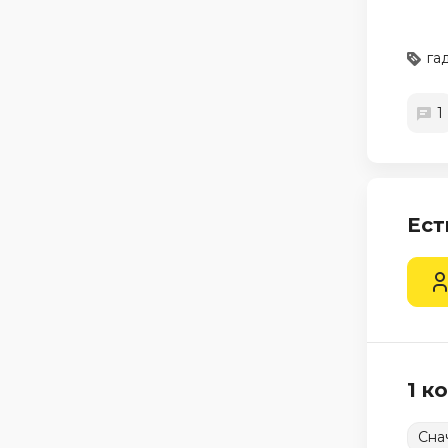
га
1
Ест
1 к
Сна