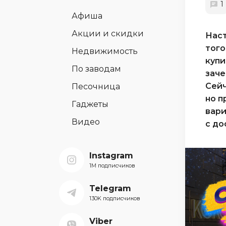
1
Афиша
Акции и скидки
Наст
того
Недвижимость
купи
По заводам
заче
Сейч
Песочница
но п
Гаджеты
вари
Видео
с до
Instagram
1M подписчиков
Telegram
130K подписчиков
Viber