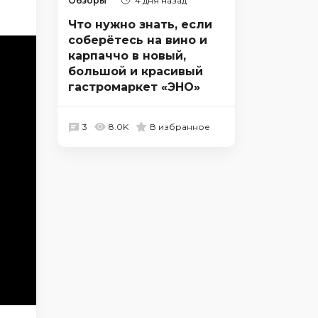
Обзоры
4 дня назад
Что нужно знать, если
соберётесь на вино и
карпаччо в новый,
большой и красивый
гастромаркет «ЭНО»
3
8.0K
В избранное