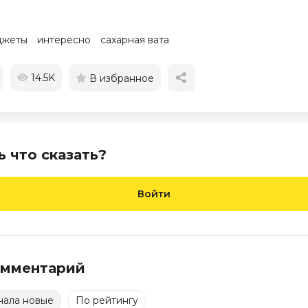
джеты
интересно
сахарная вата
14.5K
В избранное
ь что сказать?
Войти
омментарий
чала новые
По рейтингу