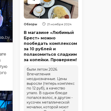
Обзоры
21 ноября 2024
В магазине «Любимый
Брест» можно
пообедать комплексом
за 10 рублей и
ате
полакомиться сладким
за копейки. Проверяем!
н
стую
были летом 2026.
ого
Впечатления
неоднозначные. Цены
выросли (теперь комплекс
по 12 руб), а качество
упало. В одном блюде
попался волос, в другом -
кусочек металлической
мочалки, которой моют