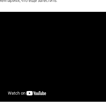
ентариях, что ещё затестить.