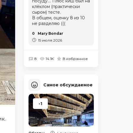
посуду.... Плюс киш был на
клёклом (практически
сыром) тесте.
В общем, оценку 8 из 10
не разделяю (((
0
Mary Bondar
15 июля 2026
8
14.1K
В избранное
Самое обсуждаемое
-1
ик.