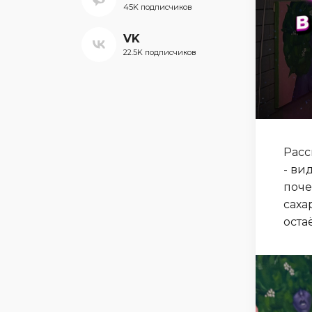
45K подписчиков
VK
22.5K подписчиков
Расс
- ви
поче
саха
оста