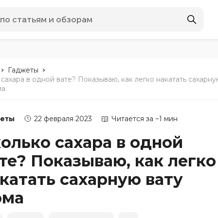
-
-
Гаджеты
 сахара в одной вате? Показываю, как легко накатать сахарн
ма
еты
22 февраля 2023
Читается за ~1 мин
олько сахара в одной
те? Показываю, как легко
катать сахарную вату
ома