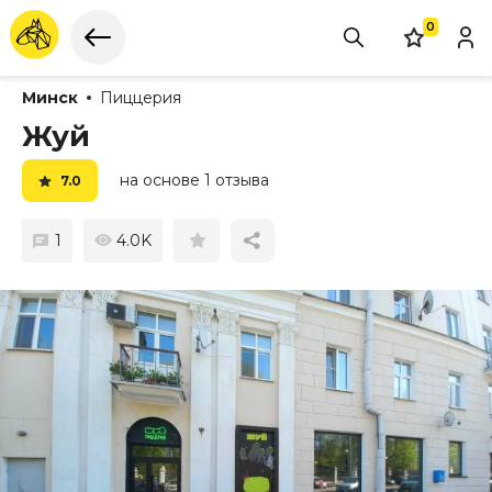
0
Минск
Пиццерия
Жуй
на основе 1 отзыва
7.0
1
4.0K