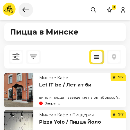
0
Пицца в Минске
Новые
9.7
Минск
Кафе
По рейтингу
Let IT be / Лет ит би
вино и пицца
заведение на октябрьской
рим
Закрыто
9.7
Минск
Кафе
Пиццерия
Pizza Yolo / Пицца Йоло