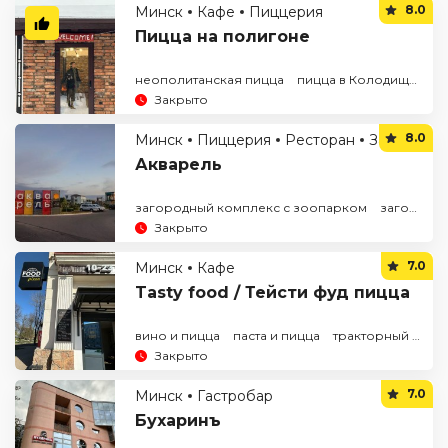
8.0
Минск
Кафе
Пиццерия
Пицца на полигоне
неополитанская пицца
пицца в Колодищах
п
Закрыто
8.0
Минск
Пиццерия
Ресторан
Загородный комплекс
Акварель
загородный комплекс с зоопарком
загородный комплекс со спа
Закрыто
7.0
Минск
Кафе
Tasty food / Тейсти фуд пицца
вино и пицца
паста и пицца
тракторный завод
Закрыто
7.0
Минск
Гастробар
Бухаринъ