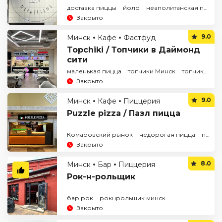
доставка пиццы
йоло
неаполитанская пицца
Закрыто
9.0
Минск
Кафе
Фастфуд
Topchiki / Топчики в Даймонд
сити
маленькая пицца
топчики Минск
топчики пицца
Закрыто
9.0
Минск
Кафе
Пиццерия
Puzzle pizza / Пазл пицца
Комаровский рынок
недорогая пицца
пицца на Комаровке
Закрыто
8.0
Минск
Бар
Пиццерия
Рок-н-рольщик
бар рок
рокнрольщик минск
Закрыто