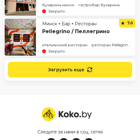
бухаринъ минск
гастробар бухаринъ
Закрыто
7.0
Минск
Бар
Ресторан
Pellegrino / Пеллегрино
итальянский ресторан
ресторан Pellegrino
Закрыто
Загрузить еще
Следите за нами в соц. сетях