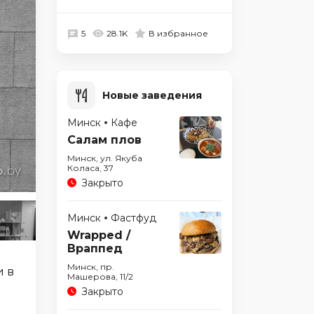
5
28.1K
В избранное
БОЛЬШЕ НЕ РАБОТАЕТ
Новые заведения
Минск
Кафе
Салам плов
Минск, ул. Якуба
Коласа, 37
Закрыто
Минск
Фастфуд
Wrapped /
Враппед
Минск, пр.
и в
Машерова, 11/2
Закрыто