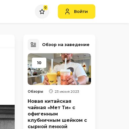
0
Войти
Обзор на заведение
10
Обзоры
23 июня 2023
Новая китайская
чайная «Мет Ти» с
офигенным
клубничным шейком с
сырной пенкой