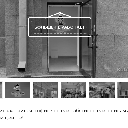
БОЛЬШЕ НЕ РАБОТАЕТ
йская чайная с офигенными баблтишными шейкам
м центре!