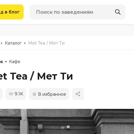
д в блог
-
-
Каталог
Met Tea / Мет Ти
к
Кафе
t Tea / Мет Ти
9.1K
В избранное