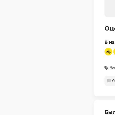
Оц
8 из
ба
0
Был