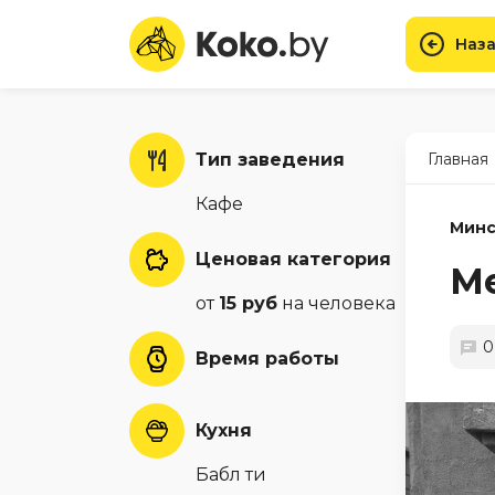
Наза
Тип заведения
Главная
Кафе
Минс
Ценовая категория
Me
от
15 руб
на человека
0
Время работы
Кухня
Бабл ти