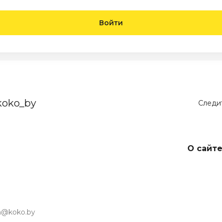
Войти
koko_by
Следит
О сайт
in@koko.by