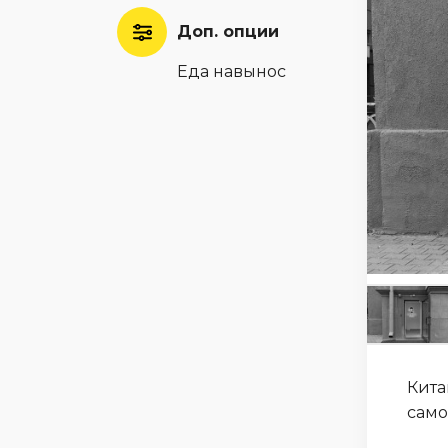
Доп. опции
Еда навынос
Кита
само