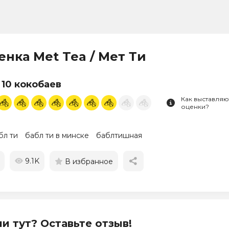
енка Met Tea / Мет Ти
 10 кокобаев
Как выставляю
оценки?
бл ти
бабл ти в минске
баблтишная
9.1K
В избранное
и тут? Оставьте отзыв!