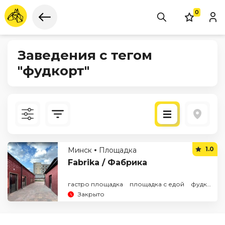
0
Заведения с тегом
"фудкорт"
Новые
1.0
Минск
Площадка
По рейтингу
Fabrika / Фабрика
гастро площадка
площадка с едой
фудкорт
Закрыто