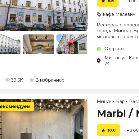
на ос
6.8
кафе Малевич
Ресторан с морепр
города Минска. Б
московского рестор
Открыто
Минск, ул. Кар
24
39.6K
В избранное
Минск
Бар
Рес
екомендуем
Marbl /
на ос
10.0