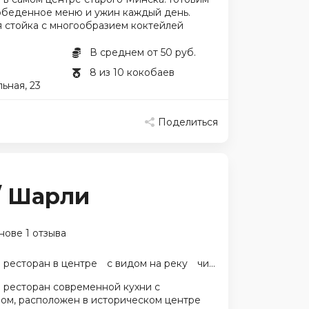
 обеденное меню и ужин каждый день.
я стойка с многообразием коктейлей
В среднем от 50 руб.
8 из 10 кокобаев
ьная, 23
Поделиться
 / Шарли
нове 1 отзыва
ресторан в центре
с видом на реку
чизкейк
 ресторан современной кухни с
ом, расположен в историческом центре