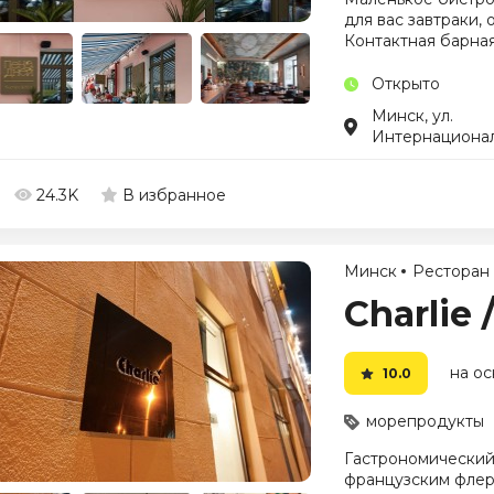
для вас завтраки,
Контактная барна
Открыто
Минск, ул.
Интернационал
24.3K
В избранное
Минск
Ресторан
Charlie
на ос
10.0
морепродукты
Гастрономический
французским флер