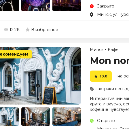
Закрыто
Минск, ул. Гурс
12.2K
В избранное
Минск
Кафе
екомендуем
Mon no
на ос
10.0
завтраки весь д
Интерактивный зав
круто и вкусно, ес
кофейне чувствуе
Открыто