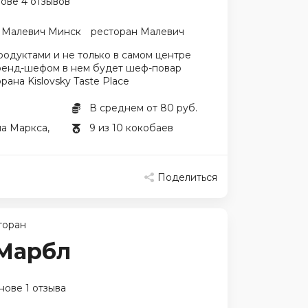
нове 4 отзывов
Малевич Минск
ресторан Малевич
одуктами и не только в самом центре
ренд-шефом в нем будет шеф-повар
ана Kislovsky Taste Place
В среднем от 80 руб.
ла Маркса,
9 из 10 кокобаев
Поделиться
торан
 Марбл
нове 1 отзыва