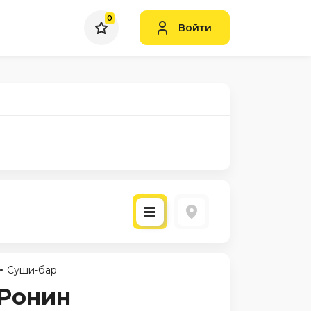
0
Войти
Суши-бар
 Ронин