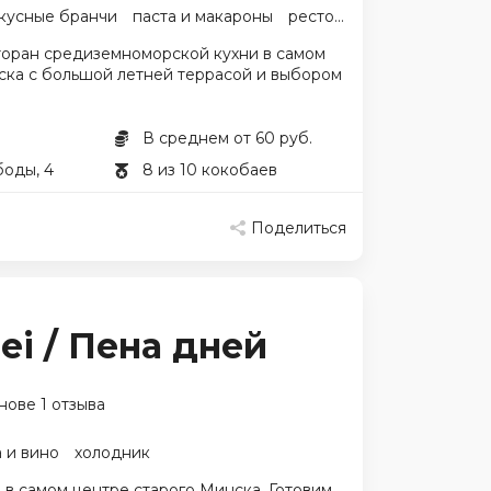
кусные бранчи
паста и макароны
ресторан в центре
холо
оран средиземноморской кухни в самом
ска с большой летней террасой и выбором
В среднем от 60 руб.
боды, 4
8 из 10 кокобаев
Поделиться
ei / Пена дней
нове 1 отзыва
 и вино
холодник
в самом центре старого Минска. Готовим