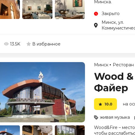
Минска.
Закрыто
Минск, ул.
Коммунистичес
13.5K
В избранное
Минск
Ресторан
Wood & 
Файер
на ос
10.0
живая музыка
Wood&Fire – место 
чтобы расслабитьс