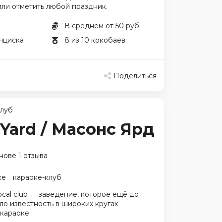
или отметить любой праздник.
В среднем от 50 руб.
нциска
8 из 10 кокобаев
Поделиться
клуб
Yard / Масонс Ярд
нове 1 отзыва
ке
караоке-клуб
al club ― заведение, которое ещё до
о известность в широких кругах
караоке.