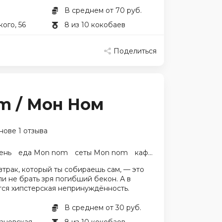
В среднем от 70 руб.
кого, 56
8 из 10 кокобаев
Поделиться
m / Мон Ном
нове 1 отзыва
ень
еда Mon nom
сеты Mon nom
кафе Mon nom
трак, который ты собираешь сам, — это
ли не брать зря погибший бекон. А в
тся хипстерская непринуждённость.
В среднем от 30 руб.