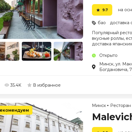
на осн
9.7
бао
доставка 
Популярный рестор
вкусные роллы, ес
доставка япанских
Открыто
Минск, ул. Мак
Богдановича, 
35.4K
В избранное
Минск
Ресторан
екомендуем
Malevic