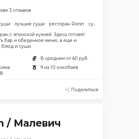
ове 3 отзывов
суши
лучшие суши
ресторан Ronin
суши Ронин
японска
ан с японской кухней. Здесь готовят
ть бар и обеденное меню, а еще и
 блюд и суши.
В среднем от 60 руб.
сима
9 из 10 кокобаев
78
Поделиться
h / Малевич