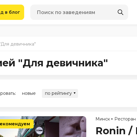
д в блог
"Для девичника"
ией "Для девичника"
ровать:
новые
по рейтингу
Минск
Ресторан
екомендуем
Ronin /