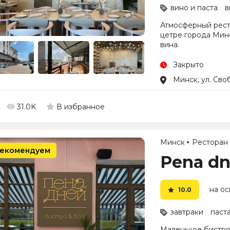
вино и паста
в
Атмосферный рест
цетре города Мин
вина.
Закрыто
Минск, ул. Сво
31.0K
В избранное
Минск
Ресторан
екомендуем
Pena dn
на ос
10.0
завтраки
паста
Маленькое бистро 