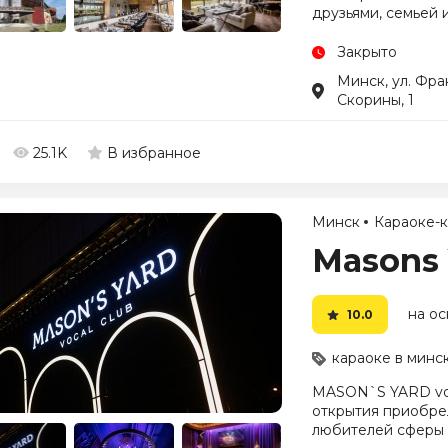
друзьями, семьей 
Закрыто
Минск, ул. Фра
Скорины, 1
25.1K
В избранное
Минск
Караоке-
Masons 
на ос
10.0
караоке в минс
MASON`S YARD voc
открытия приобрел
любителей сферы 