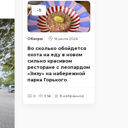
-1
Обзоры
16 июля 2026
Во сколько обойдется
охота на еду в новом
сильно красивом
ресторане с леопардом
«Зизу» на набережной
парка Горького
0
9.5K
В избранное