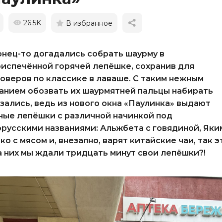
26.5K
В избранное
нец-то догадались собрать шаурму в
испечённой горячей лепёшке, сохранив для
оверов по классике в лаваше. С таким нежным
анием обозвать их шаурмятней пальцы набирать
зались, ведь из нового окна «Паулинка» выдают
ые лепёшки с различной начинкой под
русскими названиями: Альжбета с говядиной, Яки
ко с мясом и, внезапно, варят китайские чаи, так э
а них мы ждали тридцать минут свои лепёшки?!