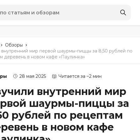
-
-
Обзоры
 внутренний мир первой шаурмы-пиццы за 8,50 рублей по
м деревень в новом кафе «Паулинка»
оры
28 мая 2025
Читается за ~2 мин
учили внутренний мир
ервой шаурмы-пиццы за
50 рублей по рецептам
ревень в новом кафе
аулинка»