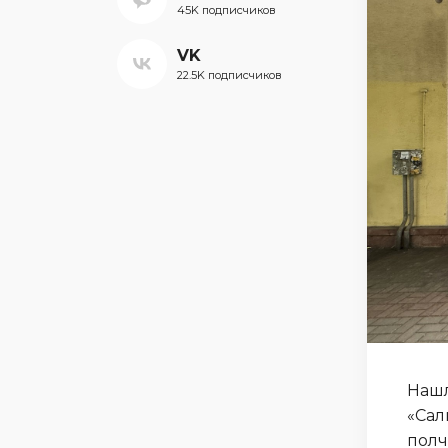
45K подписчиков
VK
22.5K подписчиков
Нашл
«Сал
полч