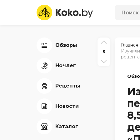
Обзоры
Главная
Изучили
5
рецепта
Ночлег
Обз
Рецепты
Из
п
Новости
8,
де
Каталог
«П