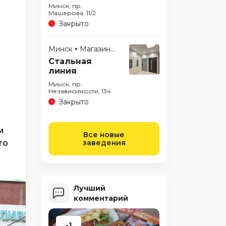
Минск, пр.
Машерова, 11/2
Закрыто
Минск
Магазины
Стальная
линия
Минск, пр.
Независимости, 134
Закрыто
м
Все новые
то
заведения
Лучший
комментарий
-1