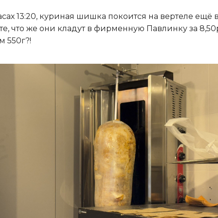
асах 13:20, куриная шишка покоится на вертеле ещё 
те, что же они кладут в фирменную Павлинку за 8,50
м 550г?!