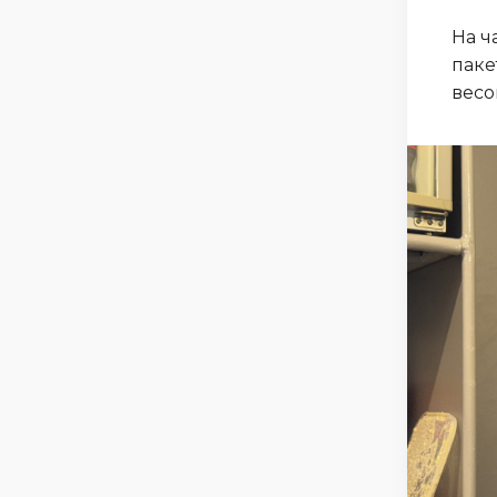
На ч
паке
весо