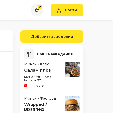
0
Войти
Добавить заведение
Новые заведения
Минск
Кафе
Салам плов
Минск, ул. Якуба
Коласа, 37
Закрыто
Минск
Фастфуд
Wrapped /
Враппед