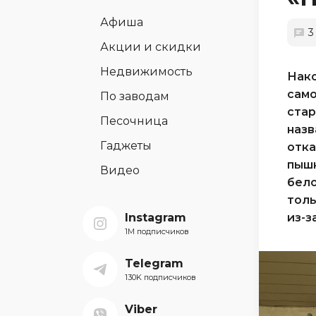
Афиша
3
Акции и скидки
Недвижимость
Нако
само
По заводам
стар
Песочница
назв
Гаджеты
отка
пышн
Видео
бело
толь
Instagram
из-з
1M подписчиков
Telegram
130K подписчиков
Viber