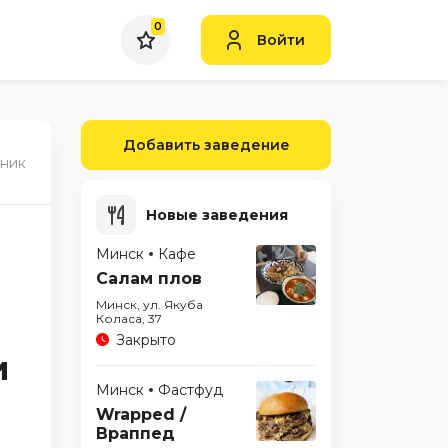
0
Войти
Добавить заведение
дник
Новые заведения
Минск
Кафе
Салам плов
Минск, ул. Якуба
Коласа, 37
Закрыто
и
Минск
Фастфуд
Wrapped /
Враппед