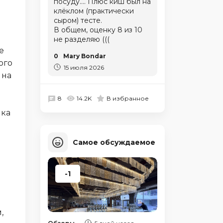
посуду.... Плюс киш был на
клёклом (практически
сыром) тесте.
В общем, оценку 8 из 10
не разделяю (((
е
0
Mary Bondar
ого
15 июля 2026
 на
ь
8
14.2K
В избранное
ика
Самое обсуждаемое
-1
,