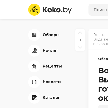
Обзоры
Главная
Вода, к
1
и окрош
Ночлег
Обз
Рецепты
Во
Вы
Новости
го
ок
Каталог