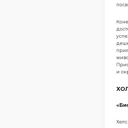
посв
Коне
дост
успе
деше
прия
живо
Прис
и ок
ХО
«Бис
Хелс