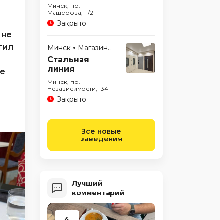
Минск, пр.
Машерова, 11/2
Закрыто
 не
тил
Минск
Магазины
Стальная
линия
ые
Минск, пр.
Независимости, 134
Закрыто
Все новые
заведения
Лучший
комментарий
4