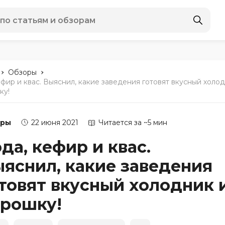
-
-
Обзоры
ефир и квас. Выяснил, какие заведения готовят вкусный холо
ку!
оры
22 июня 2021
Читается за ~5 мин
да, кефир и квас.
яснил, какие заведения
товят вкусный холодник 
рошку!