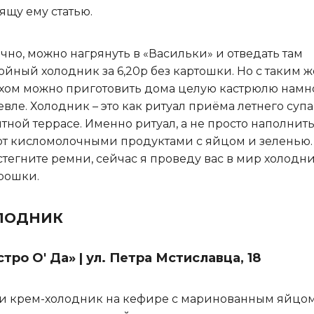
ящу ему статью.
чно, можно нагрянуть в «Васильки» и отведать там
ойный холодник за 6,20р без картошки. Но с таким ж
хом можно приготовить дома целую кастрюлю намн
вле. Холодник – это как ритуал приёма летнего супа
тной террасе. Именно ритуал, а не просто наполнит
т кисломолочными продуктами с яйцом и зеленью.
тегните ремни, сейчас я проведу вас в мир холодн
рошки.
ЛОДНИК
тро О' Да» | ул. Петра Мстиславца, 18
и крем-холодник на кефире с маринованным яйцом