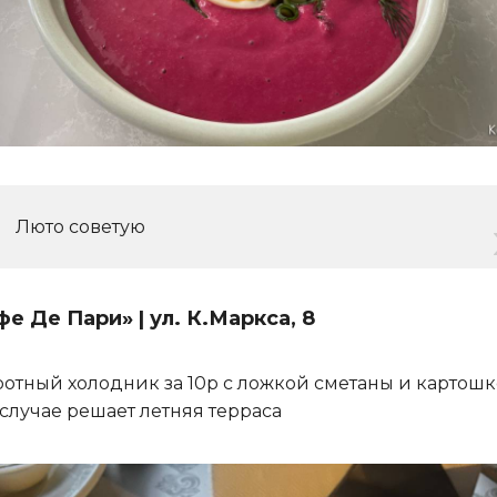
Люто советую
е Де Пари» | ул. К.Маркса, 8
отный холодник за 10р с ложкой сметаны и картошк
 случае решает летняя терраса