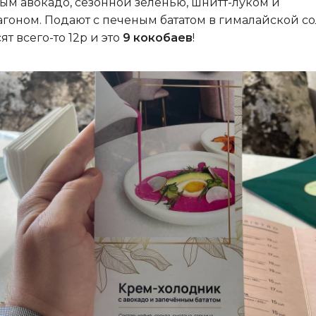
ым авокадо, сезонной зеленью, шнитт-луком и
агоном. Подают с печеным бататом в гималайской со
ят всего-то 12р и это
9 кокобаев
!