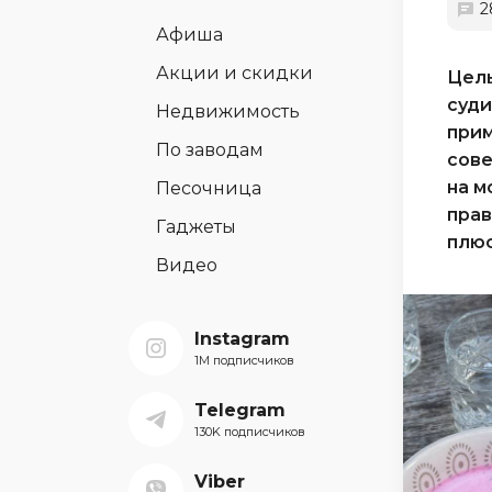
2
Афиша
Акции и скидки
Целы
суди
Недвижимость
прим
По заводам
сове
на м
Песочница
прав
Гаджеты
плюс
Видео
Instagram
1M подписчиков
Telegram
130K подписчиков
Viber