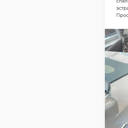
спел
эстр
Прос