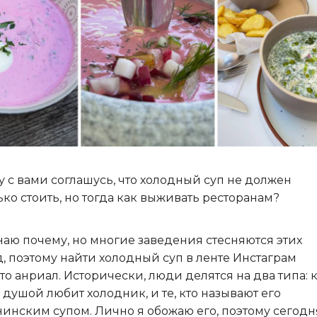
у с вами соглашусь, что холодный суп не должен
ько стоить, но тогда как выживать ресторанам?
наю почему, но многие заведения стесняются этих
, поэтому найти холодный суп в ленте Инстаграм
то анриал. Исторически, люди делятся на два типа: 
 душой любит холодник, и те, кто называют его
нинским супом. Лично я обожаю его, поэтому сегодн