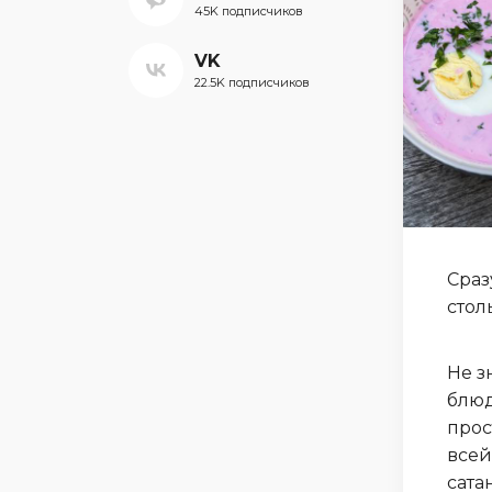
45K подписчиков
VK
22.5K подписчиков
Сраз
стол
Не з
блюд
прос
всей
сата