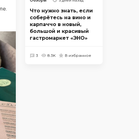
Обзоры
5 дней назад
ле.
Что нужно знать, если
соберётесь на вино и
карпаччо в новый,
большой и красивый
гастромаркет «ЭНО»
3
8.3K
В избранное