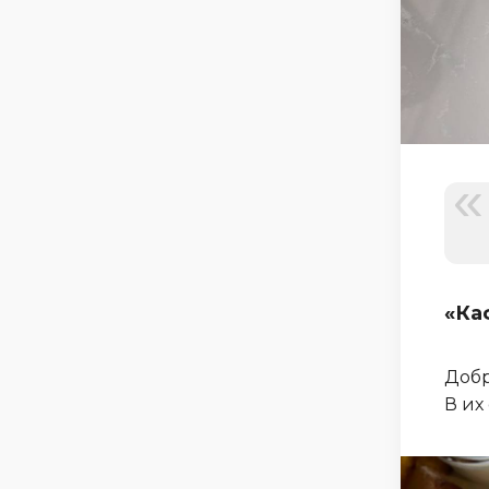
«Каф
Добр
В их