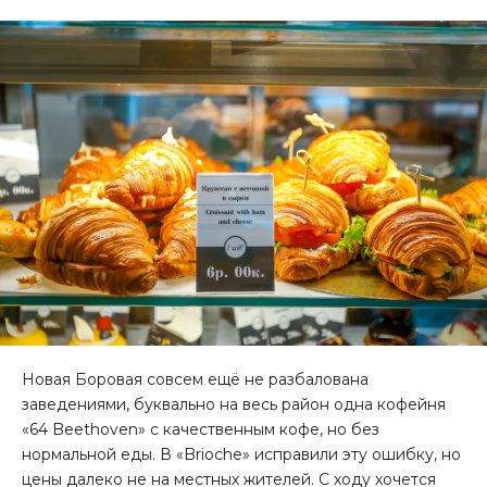
Новая Боровая совсем ещё не разбалована
заведениями, буквально на весь район одна кофейня
«64 Beethoven» с качественным кофе, но без
нормальной еды. В «Brioche» исправили эту ошибку, но
цены далеко не на местных жителей. С ходу хочется