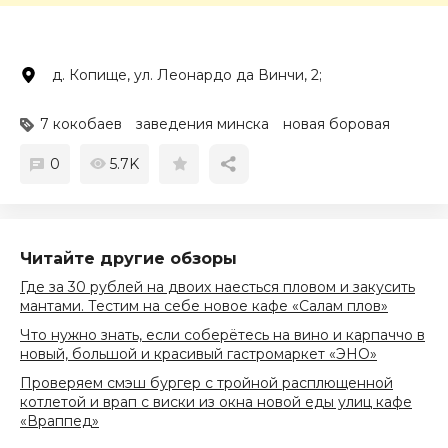
д. Копище, ул. Леонардо да Винчи, 2;
7 кокобаев
заведения минска
новая боровая
0
5.7K
Читайте другие обзоры
Где за 30 рублей на двоих наесться пловом и закусить
мантами. Тестим на себе новое кафе «Салам плов»
Что нужно знать, если соберётесь на вино и карпаччо в
новый, большой и красивый гастромаркет «ЭНО»
Проверяем смэш бургер с тройной расплющенной
котлетой и врап с виски из окна новой еды улиц кафе
«Враппед»