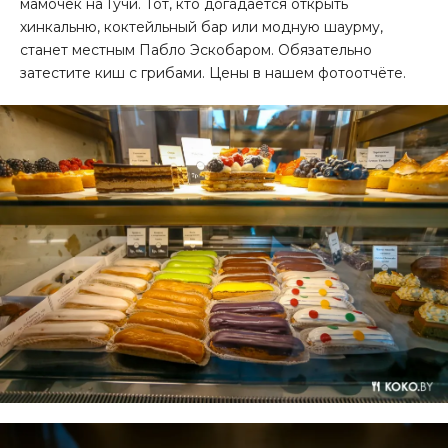
мамочек на Гучи. Тот, кто догадается открыть
хинкальню, коктейльный бар или модную шаурму,
станет местным Пабло Эскобаром. Обязательно
затестите киш с грибами. Цены в нашем фотоотчёте.