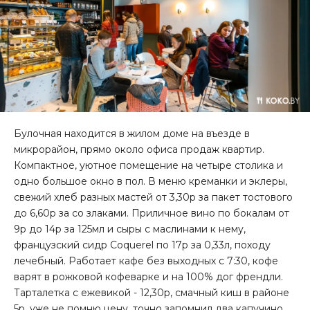
Булочная находится в жилом доме на въезде в
микрорайон, прямо около офиса продаж квартир.
Компактное, уютное помещение на четыре столика и
одно большое окно в пол. В меню креманки и эклеры,
свежий хлеб разных мастей от 3,30р за пакет тостового
до 6,60р за со злаками. Приличное вино по бокалам от
9р до 14р за 125мл и сыры с маслинами к нему,
французский сидр Coquerel по 17р за 0,33л, походу
лечебный. Работает кафе без выходных с 7:30, кофе
варят в рожковой кофеварке и на 100% дог френдли.
Тарталетка с ежевикой - 12,30р, смачный киш в районе
5р, уже не помню цену, точно запомнил два капучино