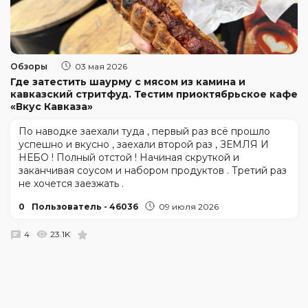
Обзоры
03 мая 2026
Где затестить шаурму с мясом из камина и
кавказский стритфуд. Тестим приоктябрьское кафе
«Вкус Кавказа»
По наводке заехали туда , первый раз всё прошло
успешно и вкусно , заехали второй раз , ЗЕМЛЯ И
НЕБО ! Полный отстой ! Начиная скруткой и
заканчивая соусом и набором продуктов . Третий раз
не хочется заезжать .
0
Пользователь - 46036
09 июля 2026
4
23.1K