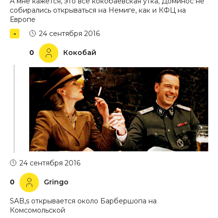
А мне кажется, это все кокобаевская утка, Доминос не
собирались открываться на Немиге, как и КФЦ на
Европе
24 сентября 2016
0
Кокобай
24 сентября 2016
0
Gringo
SAB,s открывается около Барбершопа на
Комсомольской