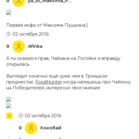
0
ya_ot_Maksima_Pushkina
Первая инфа от Максима Пушкина:]
02 октября 2016
0
Afinka
А ты оказался прав, Чайхана на Логойке и вправду
открылась.
Выглядит конечно ещё хуже чем в Троицком
предместье.
FoodHunter
когда напишешь про Чайхону
на Победителей, интересно твое мнение
02 октября 2016
0
Кокобай