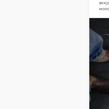
акку
моло