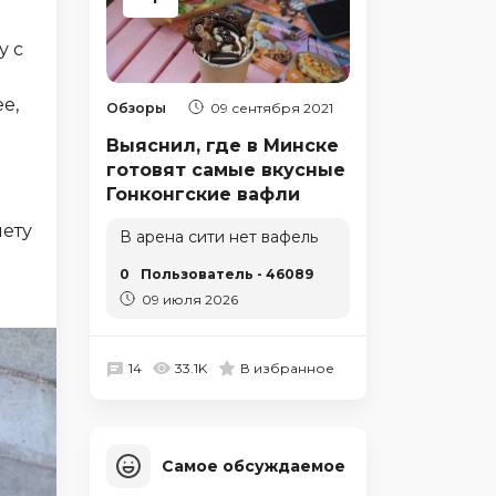
у с
е,
Обзоры
09 сентября 2021
Выяснил, где в Минске
готовят самые вкусные
Гонконгские вафли
ету
В арена сити нет вафель
0
Пользователь - 46089
09 июля 2026
14
33.1K
В избранное
Самое обсуждаемое