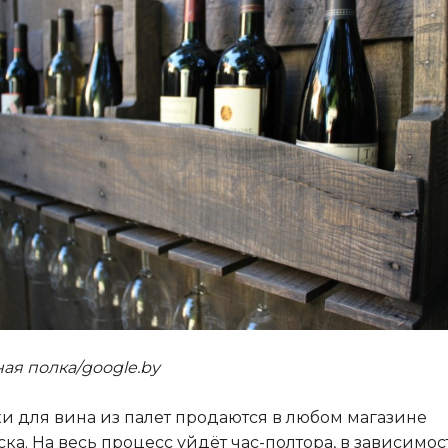
ая полка/google.by
и для вина из палет продаются в любом магазине
ска
. На весь процесс уйдёт час-полтора, в зависимос