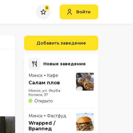
0
Войти
Добавить заведение
Новые заведения
Минск
Кафе
Салам плов
Минск, ул. Якуба
Коласа, 37
Открыто
Минск
Фастфуд
Wrapped /
Враппед