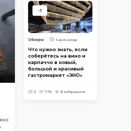
-1
Обзоры
4 дня назад
Что нужно знать, если
соберётесь на вино и
карпаччо в новый,
большой и красивый
гастромаркет «ЭНО»
3
7.7K
В избранное
ожно
о