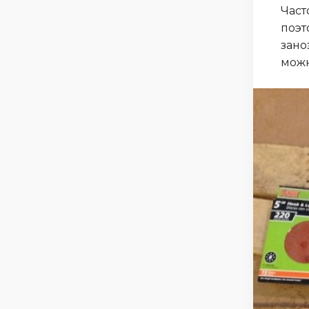
Част
поэт
зано
можн