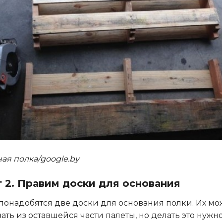
ая полка/google.by
 2. Правим доски для основания
понадобятся две доски для основания полки. Их м
ать из оставшейся части палеты, но делать это нужн