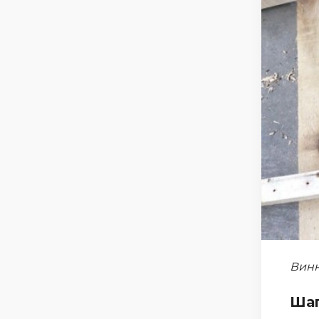
Винн
Шаг