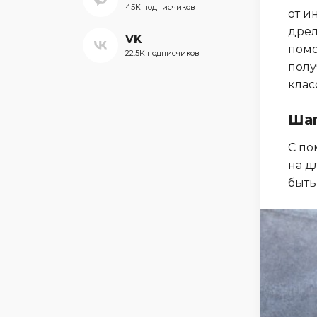
45K подписчиков
от и
дрел
VK
помо
22.5K подписчиков
полу
клас
Шаг
С по
на д
быть