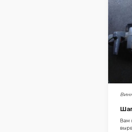
Винн
Шаг
Вам 
вырв