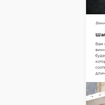
Винн
Шаг
Вам 
винн
буде
кото
соот
длин